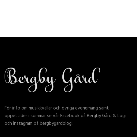
För info om musikkvällar och övriga evenemang samt
öppettider i sommar se vår Facebook på Bergby Gård & Logi
och Instagram på bergbygardologi.