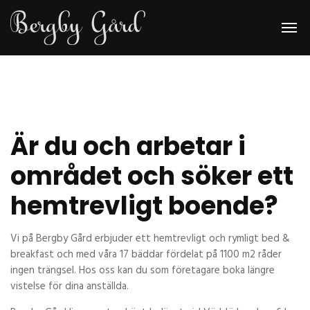
Är du och arbetar i
området och söker ett
hemtrevligt boende?
Vi på Bergby Gård erbjuder ett hemtrevligt och rymligt bed &
breakfast och med våra 17 bäddar fördelat på 1100 m2 råder
ingen trängsel. Hos oss kan du som företagare boka längre
vistelse för dina anställda.