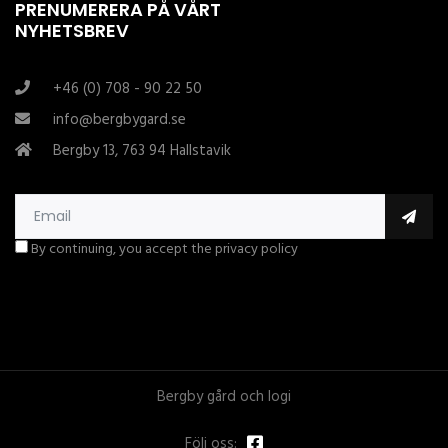
PRENUMERERA PÅ VÅRT
NYHETSBREV
+46 (0) 708 - 90 22 50
info@bergbygard.se
Bergby 13, 763 94 Hallstavik
By continuing, you accept the privacy policy
Bergby gård och logi
Följ oss: