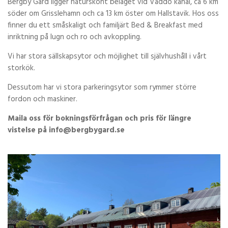
Bergby Gård ligger naturskönt beläget vid Väddö kanal, ca 6 km
söder om Grisslehamn och ca 13 km öster om Hallstavik. Hos oss
finner du ett småskaligt och familjärt Bed & Breakfast med
inriktning på lugn och ro och avkoppling.
Vi har stora sällskapsytor och möjlighet till självhushåll i vårt
storkök.
Dessutom har vi stora parkeringsytor som rymmer större
fordon och maskiner.
Maila oss för bokningsförfrågan och pris för längre
vistelse på info@bergbygard.se