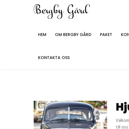
HEM
OM BERGBY GÅRD
PAKET
KON
KONTAKTA OSS
Hj
Välkom
till os