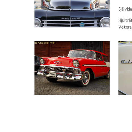
Självkl
Hjulträ
Veteran