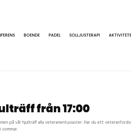
FERENS
BOENDE
PADEL
SOLLJUSTERAPI
AKTIVITET
ulträff från 17:00
men på vår hjulträff alla veteranentusiaster. Har du ett veteranfordo
s i sommar.